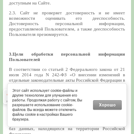
доступным на Сайте.
2.3. Сайт не проверяет достоверность и не имеет
возможности оценивать его дееспособность.
Достоверность персональной информации,
предоставляемой Пользователем, а также дееспособность
Пользователя презюмируется.
3.Цели обработки персональной информации
Пользователей
В соответствии со статьей 2 Федерального закона от 21
июля 2014 года N 242-ФЗ «О внесении изменений в
отдельные законодательные акты Российской Федерации в
части уточнения порядка обработки персональных
данных в информационно-телекоммуникационных сетях»
Этот сайт использует cookie-файлы и
другие технологии для улучшения его
при сборе персональных данных, в том числе
работы. Продолжая работу с сайтом, Вы
посредством информационно-телекоммуникационной
Хорошо
разрешаете использование cookie-
сети "Интернет", оператор обязан обеспечить запись,
файлов. Вы всегда можете отключить
систематизацию, накопление, хранение, уточнение
файлы cookie в настройках Вашего
(обновление, изменение), извлечение персональных
браузера.
данных граждан Российской Федерации с использованием
баз данных, находящихся на территории Российской