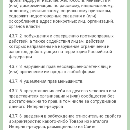
пропагандирует насилие, жестокость, ненависть и
(или) дискриминацию по расовому, национальному,
половому, религиозному, социальному признакам;
содержит недостоверные сведения и (или)
оскорбления в адрес конкретных лиц, организаций,
органов власти.
4.3.7. 2. побуждения к совершению противоправных
действий, а также содействия лицам, действия
которых направлены на нарушение ограничений и
запретов, действующих на территории Российской
Федерации.
4.3.7. 3. нарушения прав несовершеннолетних лиц и
(или) причинение им вреда в любой форме.
4.3.7. 4. ущемления прав меньшинств.
4.3.7. 5. представления себя за другого человека или
представителя организации и (или) сообщества без
достаточных на то прав, в том числе за сотрудников
данного Интернет-ресурса.
4.3.7. 6. введения в заблуждение относительно свойств
и характеристик какого-либо Товара из каталога
Интернет-ресурса, размещенного на Сайте.